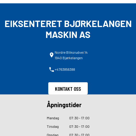
EIKSENTERET BJØRKELANGEN
MASKIN AS
Nordre Bliksrudvei 14
1940 Bjørkelangen
+4763856388
KONTAKT OSS
Åpningstider
Mandag
07
:
30 - 17
:
00
Tirsdag
07
:
30 - 17
:
00
Onsdag
07
:
30 - 17
:
00