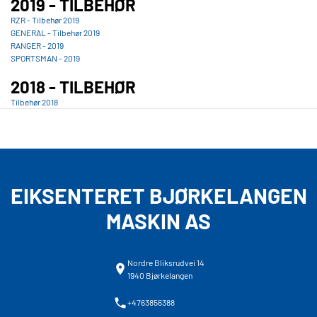
2019 - TILBEHØR
RZR - Tilbehør 2019
GENERAL - Tilbehør 2019
RANGER - 2019
SPORTSMAN - 2019
2018 - TILBEHØR
Tilbehør 2018
EIKSENTERET BJØRKELANGEN
MASKIN AS
Nordre Bliksrudvei 14
1940 Bjørkelangen
+4763856388